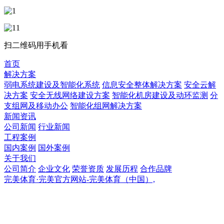
扫二维码用手机看
首页
解决方案
弱电系统建设及智能化系统
信息安全整体解决方案
安全云解
决方案
安全无线网络建设方案
智能化机房建设及动环监测
分
支组网及移动办公
智能化组网解决方案
新闻资讯
公司新闻
行业新闻
工程案例
国内案例
国外案例
关于我们
公司简介
企业文化
荣誉资质
发展历程
合作品牌
完美体育·完美官方网站-完美体育（中国）,
完美体育·完美官方网站-完美体育（中国）,