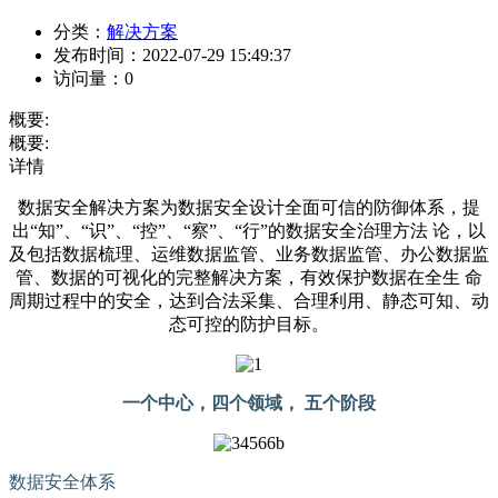
分类：
解决方案
发布时间：
2022-07-29 15:49:37
访问量：
0
概要:
概要:
详情
数据安全解决方案为数据安全设计全面可信的防御体系，提
出“知”、“识”、“控”、“察”、“行”的数据安全治理方法 论，以
及包括数据梳理、运维数据监管、业务数据监管、办公数据监
管、数据的可视化的完整解决方案，有效保护数据在全生 命
周期过程中的安全，达到合法采集、合理利用、静态可知、动
态可控的防护目标。
一个中心，四个领域， 五个阶段
数据安全体系