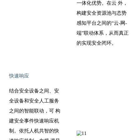
一体化优势。在云 外，
构建安全资源池与态势
感知平台之间的“云-网-
端”联动体系，从而真正
的实现安全闭环。
快速响应
结合安全设备之间、安
全设备和安全人工服务
之间的智能联动，可 构
建安全事件快速响应机
制。依托人机共智的快