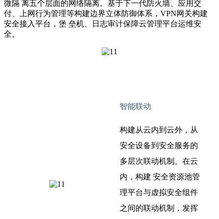
微隔 离五个层面的网络隔离。基于下一代防火墙、应用交
付、上网行为管理等构建边界立体防御体系，VPN网关构建
安全接入平台，堡 垒机、日志审计保障云管理平台运维安
全。
智能联动
构建从云内到云外，从
安全设备到安全服务的
多层次联动机制。在云
内，构建 安全资源池管
理平台与虚拟安全组件
之间的联动机制，发挥