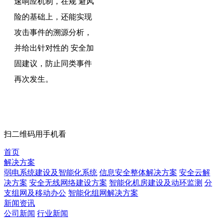
速响应机制，在规 避风
险的基础上，还能实现
攻击事件的溯源分析，
并给出针对性的 安全加
固建议，防止同类事件
再次发生。
扫二维码用手机看
首页
解决方案
弱电系统建设及智能化系统
信息安全整体解决方案
安全云解
决方案
安全无线网络建设方案
智能化机房建设及动环监测
分
支组网及移动办公
智能化组网解决方案
新闻资讯
公司新闻
行业新闻