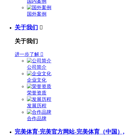
国内案例
国外案例
关于我们

关于我们
进一步了解

公司简介
企业文化
荣誉资质
发展历程
合作品牌
完美体育·完美官方网站-完美体育（中国）,