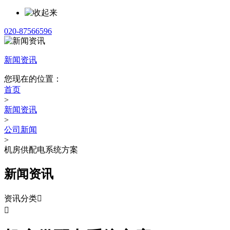
020-87566596
新闻资讯
您现在的位置：
首页
>
新闻资讯
>
公司新闻
>
机房供配电系统方案
新闻资讯
资讯分类

