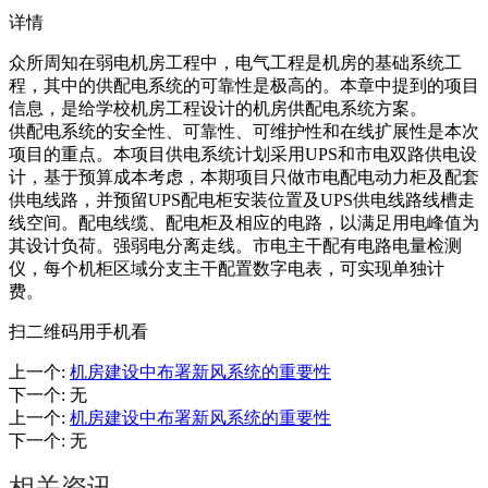
详情
众所周知在弱电机房工程中，电气工程是机房的基础系统工
程，其中的供配电系统的可靠性是极高的。本章中提到的项目
信息，是给学校机房工程设计的机房供配电系统方案。
供配电系统的安全性、可靠性、可维护性和在线扩展性是本次
项目的重点。本项目供电系统计划采用UPS和市电双路供电设
计，基于预算成本考虑，本期项目只做市电配电动力柜及配套
供电线路，并预留UPS配电柜安装位置及UPS供电线路线槽走
线空间。配电线缆、配电柜及相应的电路，以满足用电峰值为
其设计负荷。强弱电分离走线。市电主干配有电路电量检测
仪，每个机柜区域分支主干配置数字电表，可实现单独计
费。
扫二维码用手机看
上一个
:
机房建设中布署新风系统的重要性
下一个
:
无
上一个
:
机房建设中布署新风系统的重要性
下一个
:
无